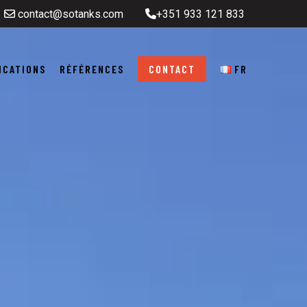
contact@sotanks.com
+351 933 121 833
ICATIONS
RÉFÉRENCES
CONTACT
FR